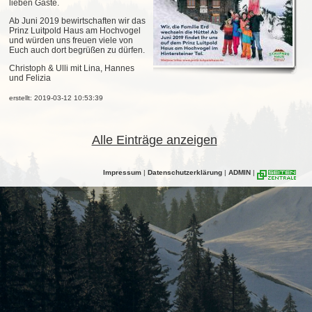
lieben Gäste.
Ab Juni 2019 bewirtschaften wir das
Prinz Luitpold Haus am Hochvogel
und würden uns freuen viele von
Euch auch dort begrüßen zu dürfen.
Christoph & Ulli mit Lina, Hannes
und Felizia
erstellt: 2019-03-12 10:53:39
Alle Einträge anzeigen
Impressum
|
Datenschutzerklärung
|
ADMIN
|