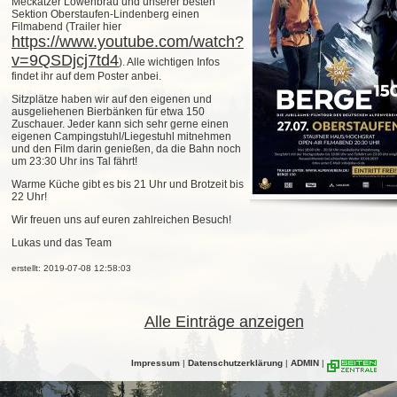
Meckatzer Löwenbrau und unserer besten
Sektion Oberstaufen-Lindenberg einen
Filmabend (Trailer hier
https://www.youtube.com/watch?
v=9QSDjcj7td4
). Alle wichtigen Infos
findet ihr auf dem Poster anbei.
Sitzplätze haben wir auf den eigenen und
ausgeliehenen Bierbänken für etwa 150
Zuschauer. Jeder kann sich sehr gerne einen
eigenen Campingstuhl/Liegestuhl mitnehmen
und den Film darin genießen, da die Bahn noch
um 23:30 Uhr ins Tal fährt!
Warme Küche gibt es bis 21 Uhr und Brotzeit bis
22 Uhr!
Wir freuen uns auf euren zahlreichen Besuch!
Lukas und das Team
erstellt: 2019-07-08 12:58:03
Alle Einträge anzeigen
Impressum
|
Datenschutzerklärung
|
ADMIN
|