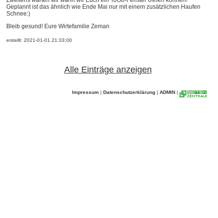
Zweitens warten wir wann wir Euch ein ToGo-Fenster öffnen können!
Geplannt ist das ähnlich wie Ende Mai nur mit einem zusätzlichen Haufen
Schnee:)
Bleib gesund! Eure Wirtefamilie Zeman
erstellt: 2021-01-01 21:33:00
Alle Einträge anzeigen
Impressum
|
Datenschutzerklärung
|
ADMIN
|