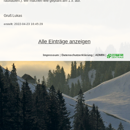
rauflaufen:). Wir machen wie geplant am 1.5. auf.
Gruß Lukas
erstellt: 2022-04-23 16:45:29
Alle Einträge anzeigen
Impressum
|
Datenschutzerklärung
|
ADMIN
|