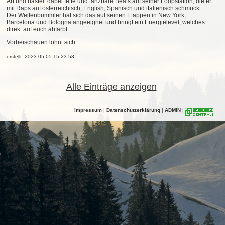
Art und bastelt dabei fette und tanzbare Beats auf seiner Loopstation, die er
mit Raps auf österreichisch, English, Spanisch und italienisch schmückt.
Der Weltenbummler hat sich das auf seinen Etappen in New York,
Barcelona und Bologna angeeignet und bringt ein Energielevel, welches
direkt auf euch abfärbt.
Vorbeischauen lohnt sich.
erstellt: 2023-05-05 15:23:58
Alle Einträge anzeigen
Impressum
|
Datenschutzerklärung
|
ADMIN
|