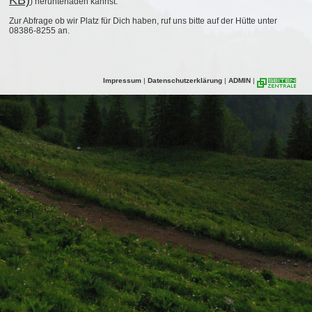
KB)
) herunterladen kannst.
Zur Abfrage ob wir Platz für Dich haben, ruf uns bitte auf der Hütte unter
08386-8255 an.
Impressum
|
Datenschutzerklärung
|
ADMIN
|