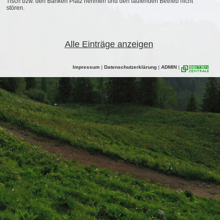
Tisch bzw. den Bänken Platz nehmen und den laufenden Betrieb nicht
stören.
Alle Einträge anzeigen
Impressum
|
Datenschutzerklärung
|
ADMIN
|