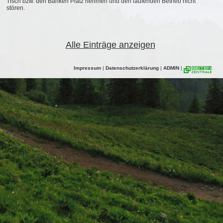
Tisch bzw. den Bänken Platz nehmen und den laufenden Betrieb nicht
stören.
Alle Einträge anzeigen
Impressum
|
Datenschutzerklärung
|
ADMIN
|