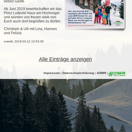
lieben Gäste.
Ab Juni 2019 bewirtschaften wir das
Prinz Luitpold Haus am Hochvogel
und würden uns freuen viele von
Euch auch dort begrüßen zu dürfen.
Christoph & Ulli mit Lina, Hannes
und Felizia
erstellt: 2019-03-12 10:53:39
Alle Einträge anzeigen
Impressum
|
Datenschutzerklärung
|
ADMIN
|