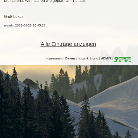
rauflaufen:). Wir machen wie geplant am 1.5. auf.
Gruß Lukas
erstellt: 2022-04-23 16:45:29
Alle Einträge anzeigen
Impressum
|
Datenschutzerklärung
|
ADMIN
|