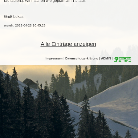
rauflaufen:). Wir machen wie geplant am 1.5. auf.
Gruß Lukas
erstellt: 2022-04-23 16:45:29
Alle Einträge anzeigen
Impressum
|
Datenschutzerklärung
|
ADMIN
|