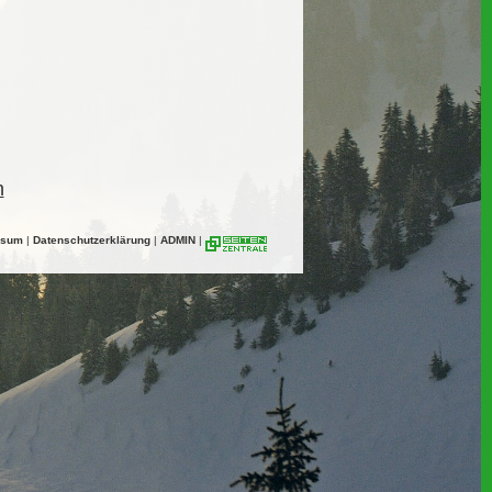
n
ssum
|
Datenschutzerklärung
|
ADMIN
|