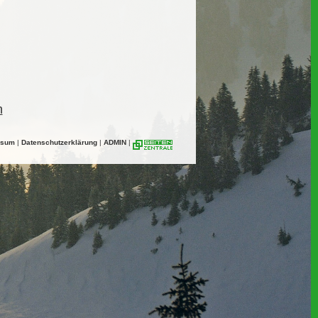
n
ssum
|
Datenschutzerklärung
|
ADMIN
|