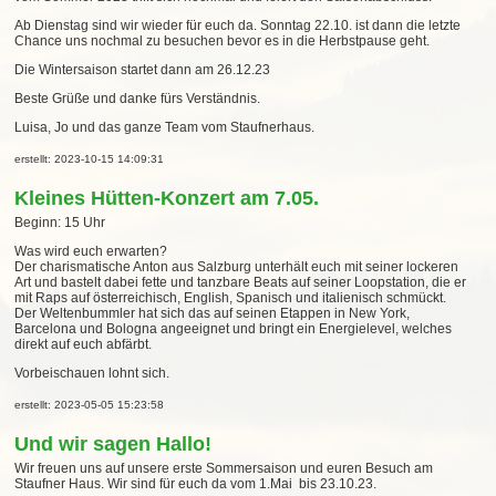
Ab Dienstag sind wir wieder für euch da. Sonntag 22.10. ist dann die letzte
Chance uns nochmal zu besuchen bevor es in die Herbstpause geht.
Die Wintersaison startet dann am 26.12.23
Beste Grüße und danke fürs Verständnis.
Luisa, Jo und das ganze Team vom Staufnerhaus.
erstellt: 2023-10-15 14:09:31
Kleines Hütten-Konzert am 7.05.
Beginn: 15 Uhr
Was wird euch erwarten?
Der charismatische Anton aus Salzburg unterhält euch mit seiner lockeren
Art und bastelt dabei fette und tanzbare Beats auf seiner Loopstation, die er
mit Raps auf österreichisch, English, Spanisch und italienisch schmückt.
Der Weltenbummler hat sich das auf seinen Etappen in New York,
Barcelona und Bologna angeeignet und bringt ein Energielevel, welches
direkt auf euch abfärbt.
Vorbeischauen lohnt sich.
erstellt: 2023-05-05 15:23:58
Und wir sagen Hallo!
Wir freuen uns auf unsere erste Sommersaison und euren Besuch am
Staufner Haus. Wir sind für euch da vom 1.Mai bis 23.10.23.