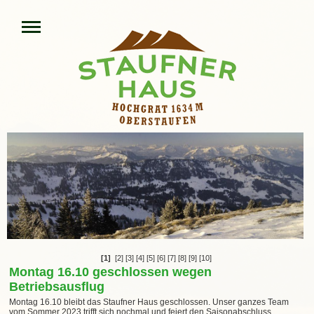
[1]
[2]
[3]
[4]
[5]
[6]
[7]
[8]
[9]
[10]
Montag 16.10 geschlossen wegen
Betriebsausflug
Montag 16.10 bleibt das Staufner Haus geschlossen. Unser ganzes Team
vom Sommer 2023 trifft sich nochmal und feiert den Saisonabschluss.