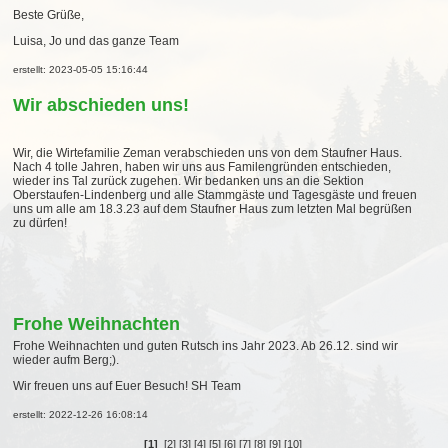
Beste Grüße,
Luisa, Jo und das ganze Team
erstellt: 2023-05-05 15:16:44
Wir abschieden uns!
Wir, die Wirtefamilie Zeman verabschieden uns von dem Staufner Haus.
Nach 4 tolle Jahren, haben wir uns aus Familengründen entschieden,
wieder ins Tal zurück zugehen. Wir bedanken uns an die Sektion
Oberstaufen-Lindenberg und alle Stammgäste und Tagesgäste und freuen
uns um alle am 18.3.23 auf dem Staufner Haus zum letzten Mal begrüßen
zu dürfen!
Frohe Weihnachten
Frohe Weihnachten und guten Rutsch ins Jahr 2023. Ab 26.12. sind wir
wieder aufm Berg;).
Wir freuen uns auf Euer Besuch! SH Team
erstellt: 2022-12-26 16:08:14
[1]
[2]
[3]
[4]
[5]
[6]
[7]
[8]
[9]
[10]