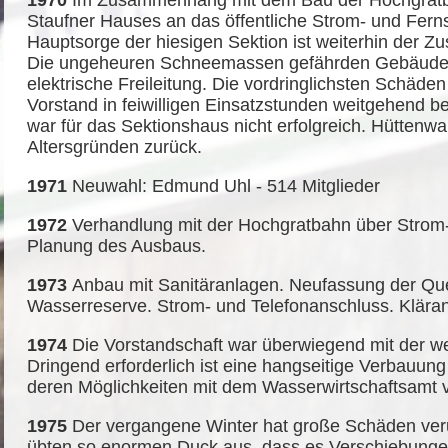
1970
Im Zusammenhang mit dem Bau der Hochgratba
Staufner Hauses an das öffentliche Strom- und Fern
Hauptsorge der hiesigen Sektion ist weiterhin der Z
Die ungeheuren Schneemassen gefährden Gebäude,
elektrische Freileitung. Die vordringlichsten Schäd
Vorstand in feiwilligen Einsatzstunden weitgehend be
war für das Sektionshaus nicht erfolgreich. Hüttenwar
Altersgründen zurück.
1971
Neuwahl: Edmund Uhl - 514 Mitglieder
1972
Verhandlung mit der Hochgratbahn über Strom-
Planung des Ausbaus.
1973
Anbau mit Sanitäranlagen. Neufassung der Qu
Wasserreserve. Strom- und Telefonanschluss. Kläran
1974
Die Vorstandschaft war überwiegend mit der we
Dringend erforderlich ist eine hangseitige Verbauu
deren Möglichkeiten mit dem Wasserwirtschaftsamt 
1975
Der vergangene Winter hat große Schäden ve
übten so enormen Duck aus, dass es Verschiebunge