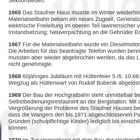
Sektionsleben.
1965
Das Staufner Haus musste im Winter wiederhol
Materialseilbahn bekam ein neues Zugseil, General
elektrische Freileitung im oberen Teil lawinensicher 
Instandsetzung; Neuverpachtung an die Gebrüder E
1967
Für die Materialseilbahn wurde ein Dieselmotor
Die Arbeiten für das beantragte Telefon wurden bere
mussten aber wieder abgebrochen werden, da das LA
nicht genehmigte.
1968
60jähriges Jubiläum mit Hüttenfeier 5./6. 10.
Wegzug als Hüttenwart von Rudolf Bubenik abgelöst
1969
Der Bau der Hochgratbahn steht unmittelbar bev
Selbstbedienungsrestaurant an der Bergstation. Mit 
Vergrößerung der Probleme des Staufner Hauses be
dass die Wangers den bis 1971 abgeschlossenen Pac
Gründen (schulpflichtige Kinder) lediglich bis einsch
können.