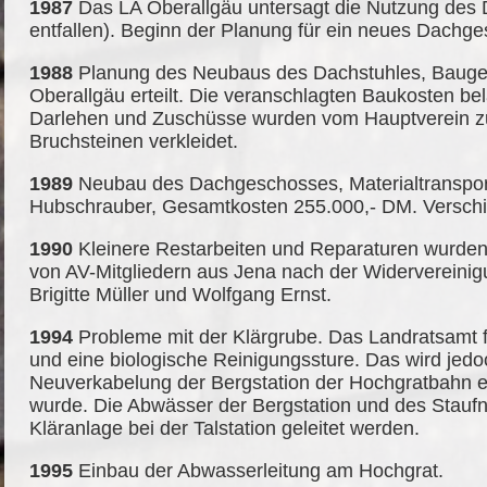
1987
Das LA Oberallgäu untersagt die Nutzung des
entfallen). Beginn der Planung für ein neues Dachg
1988
Planung des Neubaus des Dachstuhles, Baug
Oberallgäu erteilt. Die veranschlagten Baukosten be
Darlehen und Zuschüsse wurden vom Hauptverein z
Bruchsteinen verkleidet.
1989
Neubau des Dachgeschosses, Materialtransport
Hubschrauber, Gesamtkosten 255.000,- DM. Verschinde
1990
Kleinere Restarbeiten und Reparaturen wurde
von AV-Mitgliedern aus Jena nach der Widervereini
Brigitte Müller und Wolfgang Ernst.
1994
Probleme mit der Klärgrube. Das Landratsamt f
und eine biologische Reinigungssture. Das wird jedoch
Neuverkabelung der Bergstation der Hochgratbahn e
wurde. Die Abwässer der Bergstation und des Stauf
Kläranlage bei der Talstation geleitet werden.
1995
Einbau der Abwasserleitung am Hochgrat.