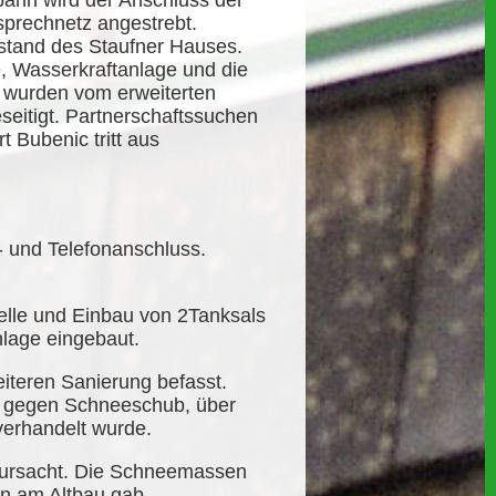
hn wird der Anschluss der
sprechnetz angestrebt.
ustand des Staufner Hauses.
 Wasserkraftanlage und die
en wurden vom erweiterten
seitigt. Partnerschaftssuchen
t Bubenic tritt aus
 und Telefonanschluss.
elle und Einbau von 2Tanksals
lage eingebaut.
iteren Sanierung befasst.
ng gegen Schneeschub, über
verhandelt wurde.
rursacht. Die Schneemassen
n am Altbau gab.