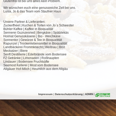
Glutenfrei ist bei uns allles kein Problem.
Wir wünschen euch eine genussreiche Zeit bei uns.
Luisa, Jo & das Team vom Staufner Haus
Unsere Partner & Lieferanten:
Zuckerfheel | Kuchen & Torten von Jo`s Schwester
Bühler Kaffee | Kaffee in Bioqualität
Sennerei Guznzesried | Bergkäse | Spätzlekäs
Hoimat Genusskäserei | Bio - Weichkäse
Sonnentor | Gewürze & Tee in Bioqualtität
Rapunzel | Trockenlebensmittel in Bioqualität
Landbäckerei Frommknecht | Weitnau | Brot
Meckatzer | Biere
Senft Destillerie | Edelbrände vom Bodensee
FZ Getränke | Limonaden | Roßhaupten
Lindauer | Bodensee Fruchtsäfte
Seemost Kellerei | Most vom Bodensee
Allgäuer Hof-Milch | Heumilch aus dem Allgäu
Impressum
|
Datenschutzerklärung
|
ADMIN
|