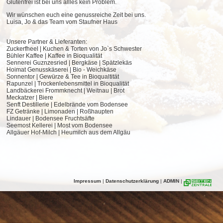
Glutenfrei ist bei uns allles kein Problem.
Wir wünschen euch eine genussreiche Zeit bei uns.
Luisa, Jo & das Team vom Staufner Haus
Unsere Partner & Lieferanten:
Zuckerfheel | Kuchen & Torten von Jo`s Schwester
Bühler Kaffee | Kaffee in Bioqualität
Sennerei Guznzesried | Bergkäse | Spätzlekäs
Hoimat Genusskäserei | Bio - Weichkäse
Sonnentor | Gewürze & Tee in Bioqualtität
Rapunzel | Trockenlebensmittel in Bioqualität
Landbäckerei Frommknecht | Weitnau | Brot
Meckatzer | Biere
Senft Destillerie | Edelbrände vom Bodensee
FZ Getränke | Limonaden | Roßhaupten
Lindauer | Bodensee Fruchtsäfte
Seemost Kellerei | Most vom Bodensee
Allgäuer Hof-Milch | Heumilch aus dem Allgäu
Impressum
|
Datenschutzerklärung
|
ADMIN
|