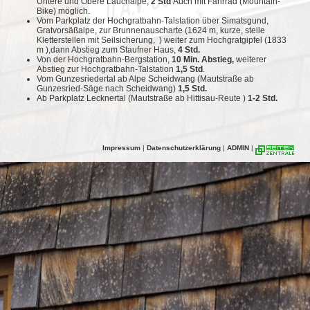
Untere und Obere Lauchalpe,
2 Std
Auch mit Fahrrad (Mountain-
Bike) möglich.
Vom Parkplatz der Hochgratbahn-Talstation über Simatsgund,
Gratvorsäßalpe, zur Brunnenauscharte (1624 m, kurze, steile
Kletterstellen mit Seilsicherung, ) weiter zum Hochgratgipfel (1833
m ),dann Abstieg zum Staufner Haus,
4 Std.
Von der Hochgratbahn-Bergstation,
10 Min. Abstieg,
weiterer
Abstieg zur Hochgratbahn-Talstation
1,5 Std
.
Vom Gunzesriedertal ab Alpe Scheidwang (Mautstraße ab
Gunzesried-Säge nach Scheidwang)
1,5 Std.
Ab Parkplatz Lecknertal (Mautstraße ab Hittisau-Reute )
1-2 Std.
Impressum
|
Datenschutzerklärung
|
ADMIN
|