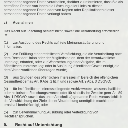
personenbezogenen Daten verarbeiten, darüber zu informieren, dass Sie als
betroffene Person von ihnen die Löschung aller Links zu diesen
personenbezogenen Daten oder von Kopien oder Replikationen dieser
personenbezogenen Daten verlangt haben.
c) Ausnahmen
Das Recht auf Löschung besteht nicht, soweit die Verarbeitung erforderlich
ist
(1) zur Ausübung des Rechts auf freie Meinungsäußerung und
Information;
(2) zur Erfüllung einer rechtlichen Verpflichtung, die die Verarbeitung nach
dem Recht der Union oder der Mitgliedstaaten, dem der Verantwortliche
unterliegt, erfordert, oder zur Wahrnehmung einer Aufgabe, die im
öffentlichen Interesse liegt oder in Ausübung öffentlicher Gewalt erfolgt, die
dem Verantwortlichen übertragen wurde;
(3) aus Gründen des öffentlichen Interesses im Bereich der öffentlichen
Gesundheit gemäß Art. 9 Abs. 2 lit. h und i sowie Art. 9 Abs. 3 DSGVO;
(4) für im öffentlichen Interesse liegende Archivzwecke, wissenschaftliche
oder historische Forschungszwecke oder für statistische Zwecke gem. Art. 89
Abs. 1 DSGVO, soweit das unter Abschnitt a) genannte Recht voraussichtlich
die Verwirklichung der Ziele dieser Verarbeitung unmöglich macht oder
ernsthaft beeinträchtigt, oder
(5) zur Geltendmachung, Ausübung oder Verteidigung von
Rechtsansprüchen.
5. Recht auf Unterrichtung