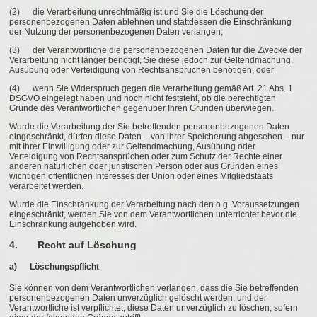
(2) die Verarbeitung unrechtmäßig ist und Sie die Löschung der
personenbezogenen Daten ablehnen und stattdessen die Einschränkung
der Nutzung der personenbezogenen Daten verlangen;
(3) der Verantwortliche die personenbezogenen Daten für die Zwecke der
Verarbeitung nicht länger benötigt, Sie diese jedoch zur Geltendmachung,
Ausübung oder Verteidigung von Rechtsansprüchen benötigen, oder
(4) wenn Sie Widerspruch gegen die Verarbeitung gemäß Art. 21 Abs. 1
DSGVO eingelegt haben und noch nicht feststeht, ob die berechtigten
Gründe des Verantwortlichen gegenüber Ihren Gründen überwiegen.
Wurde die Verarbeitung der Sie betreffenden personenbezogenen Daten
eingeschränkt, dürfen diese Daten – von ihrer Speicherung abgesehen – nur
mit Ihrer Einwilligung oder zur Geltendmachung, Ausübung oder
Verteidigung von Rechtsansprüchen oder zum Schutz der Rechte einer
anderen natürlichen oder juristischen Person oder aus Gründen eines
wichtigen öffentlichen Interesses der Union oder eines Mitgliedstaats
verarbeitet werden.
Wurde die Einschränkung der Verarbeitung nach den o.g. Voraussetzungen
eingeschränkt, werden Sie von dem Verantwortlichen unterrichtet bevor die
Einschränkung aufgehoben wird.
4. Recht auf Löschung
a) Löschungspflicht
Sie können von dem Verantwortlichen verlangen, dass die Sie betreffenden
personenbezogenen Daten unverzüglich gelöscht werden, und der
Verantwortliche ist verpflichtet, diese Daten unverzüglich zu löschen, sofern