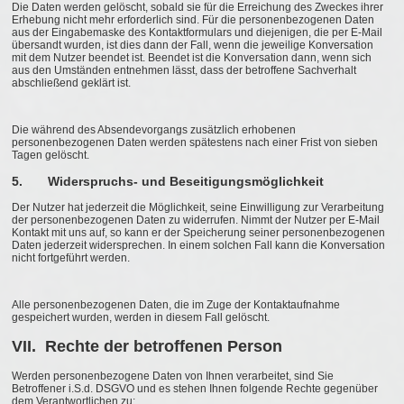
Die Daten werden gelöscht, sobald sie für die Erreichung des Zweckes ihrer
Erhebung nicht mehr erforderlich sind. Für die personenbezogenen Daten
aus der Eingabemaske des Kontaktformulars und diejenigen, die per E-Mail
übersandt wurden, ist dies dann der Fall, wenn die jeweilige Konversation
mit dem Nutzer beendet ist. Beendet ist die Konversation dann, wenn sich
aus den Umständen entnehmen lässt, dass der betroffene Sachverhalt
abschließend geklärt ist.
Die während des Absendevorgangs zusätzlich erhobenen
personenbezogenen Daten werden spätestens nach einer Frist von sieben
Tagen gelöscht.
5. Widerspruchs- und Beseitigungsmöglichkeit
Der Nutzer hat jederzeit die Möglichkeit, seine Einwilligung zur Verarbeitung
der personenbezogenen Daten zu widerrufen. Nimmt der Nutzer per E-Mail
Kontakt mit uns auf, so kann er der Speicherung seiner personenbezogenen
Daten jederzeit widersprechen. In einem solchen Fall kann die Konversation
nicht fortgeführt werden.
Alle personenbezogenen Daten, die im Zuge der Kontaktaufnahme
gespeichert wurden, werden in diesem Fall gelöscht.
VII. Rechte der betroffenen Person
Werden personenbezogene Daten von Ihnen verarbeitet, sind Sie
Betroffener i.S.d. DSGVO und es stehen Ihnen folgende Rechte gegenüber
dem Verantwortlichen zu: