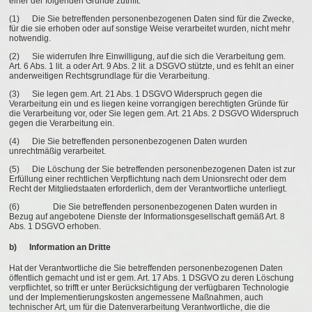
einer der folgenden Gründe zutrifft:
(1) Die Sie betreffenden personenbezogenen Daten sind für die Zwecke,
für die sie erhoben oder auf sonstige Weise verarbeitet wurden, nicht mehr
notwendig.
(2) Sie widerrufen Ihre Einwilligung, auf die sich die Verarbeitung gem.
Art. 6 Abs. 1 lit. a oder Art. 9 Abs. 2 lit. a DSGVO stützte, und es fehlt an einer
anderweitigen Rechtsgrundlage für die Verarbeitung.
(3) Sie legen gem. Art. 21 Abs. 1 DSGVO Widerspruch gegen die
Verarbeitung ein und es liegen keine vorrangigen berechtigten Gründe für
die Verarbeitung vor, oder Sie legen gem. Art. 21 Abs. 2 DSGVO Widerspruch
gegen die Verarbeitung ein.
(4) Die Sie betreffenden personenbezogenen Daten wurden
unrechtmäßig verarbeitet.
(5) Die Löschung der Sie betreffenden personenbezogenen Daten ist zur
Erfüllung einer rechtlichen Verpflichtung nach dem Unionsrecht oder dem
Recht der Mitgliedstaaten erforderlich, dem der Verantwortliche unterliegt.
(6) Die Sie betreffenden personenbezogenen Daten wurden in
Bezug auf angebotene Dienste der Informationsgesellschaft gemäß Art. 8
Abs. 1 DSGVO erhoben.
b) Information an Dritte
Hat der Verantwortliche die Sie betreffenden personenbezogenen Daten
öffentlich gemacht und ist er gem. Art. 17 Abs. 1 DSGVO zu deren Löschung
verpflichtet, so trifft er unter Berücksichtigung der verfügbaren Technologie
und der Implementierungskosten angemessene Maßnahmen, auch
technischer Art, um für die Datenverarbeitung Verantwortliche, die die