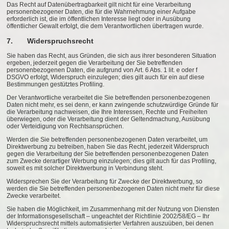
Das Recht auf Datenübertragbarkeit gilt nicht für eine Verarbeitung
personenbezogener Daten, die für die Wahrnehmung einer Aufgabe
erforderlich ist, die im öffentlichen Interesse liegt oder in Ausübung
öffentlicher Gewalt erfolgt, die dem Verantwortlichen übertragen wurde.
7. Widerspruchsrecht
Sie haben das Recht, aus Gründen, die sich aus ihrer besonderen Situation
ergeben, jederzeit gegen die Verarbeitung der Sie betreffenden
personenbezogenen Daten, die aufgrund von Art. 6 Abs. 1 lit. e oder f
DSGVO erfolgt, Widerspruch einzulegen; dies gilt auch für ein auf diese
Bestimmungen gestütztes Profiling.
Der Verantwortliche verarbeitet die Sie betreffenden personenbezogenen
Daten nicht mehr, es sei denn, er kann zwingende schutzwürdige Gründe für
die Verarbeitung nachweisen, die Ihre Interessen, Rechte und Freiheiten
überwiegen, oder die Verarbeitung dient der Geltendmachung, Ausübung
oder Verteidigung von Rechtsansprüchen.
Werden die Sie betreffenden personenbezogenen Daten verarbeitet, um
Direktwerbung zu betreiben, haben Sie das Recht, jederzeit Widerspruch
gegen die Verarbeitung der Sie betreffenden personenbezogenen Daten
zum Zwecke derartiger Werbung einzulegen; dies gilt auch für das Profiling,
soweit es mit solcher Direktwerbung in Verbindung steht.
Widersprechen Sie der Verarbeitung für Zwecke der Direktwerbung, so
werden die Sie betreffenden personenbezogenen Daten nicht mehr für diese
Zwecke verarbeitet.
Sie haben die Möglichkeit, im Zusammenhang mit der Nutzung von Diensten
der Informationsgesellschaft – ungeachtet der Richtlinie 2002/58/EG – Ihr
Widerspruchsrecht mittels automatisierter Verfahren auszuüben, bei denen