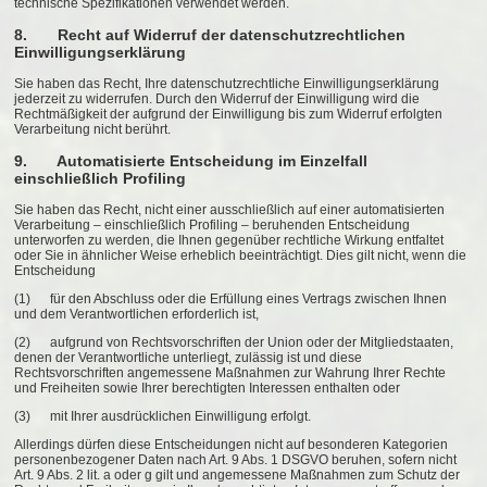
technische Spezifikationen verwendet werden.
8. Recht auf Widerruf der datenschutzrechtlichen
Einwilligungserklärung
Sie haben das Recht, Ihre datenschutzrechtliche Einwilligungserklärung
jederzeit zu widerrufen. Durch den Widerruf der Einwilligung wird die
Rechtmäßigkeit der aufgrund der Einwilligung bis zum Widerruf erfolgten
Verarbeitung nicht berührt.
9. Automatisierte Entscheidung im Einzelfall
einschließlich Profiling
Sie haben das Recht, nicht einer ausschließlich auf einer automatisierten
Verarbeitung – einschließlich Profiling – beruhenden Entscheidung
unterworfen zu werden, die Ihnen gegenüber rechtliche Wirkung entfaltet
oder Sie in ähnlicher Weise erheblich beeinträchtigt. Dies gilt nicht, wenn die
Entscheidung
(1) für den Abschluss oder die Erfüllung eines Vertrags zwischen Ihnen
und dem Verantwortlichen erforderlich ist,
(2) aufgrund von Rechtsvorschriften der Union oder der Mitgliedstaaten,
denen der Verantwortliche unterliegt, zulässig ist und diese
Rechtsvorschriften angemessene Maßnahmen zur Wahrung Ihrer Rechte
und Freiheiten sowie Ihrer berechtigten Interessen enthalten oder
(3) mit Ihrer ausdrücklichen Einwilligung erfolgt.
Allerdings dürfen diese Entscheidungen nicht auf besonderen Kategorien
personenbezogener Daten nach Art. 9 Abs. 1 DSGVO beruhen, sofern nicht
Art. 9 Abs. 2 lit. a oder g gilt und angemessene Maßnahmen zum Schutz der