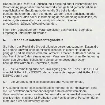
Haben Sie das Recht auf Berichtigung, Löschung oder Einschränkung der
Verarbeitung gegenüber dem Verantwortlichen geltend gemacht, ist dieser
verpflichtet, allen Empfängern, denen die Sie betreffenden
personenbezogenen Daten offengelegt wurden, diese Berichtigung oder
Löschung der Daten oder Einschränkung der Verarbeitung mitzuteilen, es
sei denn, dies erweist sich als unmöglich oder ist mit einem
unverhältnismäßigen Aufwand verbunden.
Ihnen steht gegenüber dem Verantwortlichen das Recht zu, über diese
Empfänger unterrichtet zu werden.
6. Recht auf Datenübertragbarkeit
Sie haben das Recht, die Sie betreffenden personenbezogenen Daten, die
Sie dem Verantwortlichen bereitgestellt haben, in einem strukturierten,
gängigen und maschinenlesbaren Format zu erhalten. Außerdem haben Sie
das Recht diese Daten einem anderen Verantwortlichen ohne Behinderung
durch den Verantwortlichen, dem die personenbezogenen Daten
bereitgestellt wurden, zu übermitteln, sofern
(1) die Verarbeitung auf einer Einwilligung gem. Art. 6 Abs. 1 lit. a DSGVO
oder Art. 9 Abs. 2 lit. a DSGVO oder auf einem Vertrag gem. Art. 6 Abs. 1 lit. b
DSGVO beruht und
(2) die Verarbeitung mithilfe automatisierter Verfahren erfolgt.
In Ausübung dieses Rechts haben Sie ferner das Recht, zu erwirken, dass
die Sie betreffenden personenbezogenen Daten direkt von einem
Verantwortlichen einem anderen Verantwortlichen übermittelt werden, soweit
dies technisch machbar ist. Freiheiten und Rechte anderer Personen dürfen
hierdurch nicht beeinträchtigt werden.