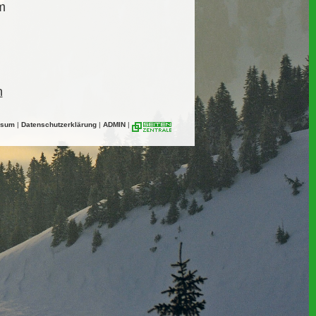
m
n
ssum
|
Datenschutzerklärung
|
ADMIN
|