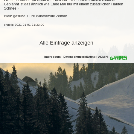
Zweitens warten wir wann wir Euch ein ToGo-Fenster öffnen können!
Geplannt ist das ähnlich wie Ende Mai nur mit einem zusätzlichen Haufen
Schnee:)
Bleib gesund! Eure Wirtefamilie Zeman
erstellt: 2021-01-01 21:33:00
Alle Einträge anzeigen
Impressum
|
Datenschutzerklärung
|
ADMIN
|