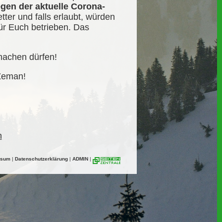
gen der aktuelle Corona-
tter und falls erlaubt, würden
ür Euch betrieben. Das
fmachen dürfen!
 Zeman!
n
ssum
|
Datenschutzerklärung
|
ADMIN
|