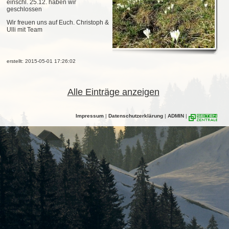
einschl. 25.12. haben wir
geschlossen
Wir freuen uns auf Euch. Christoph &
Ulli mit Team
erstellt: 2015-05-01 17:26:02
Alle Einträge anzeigen
Impressum
|
Datenschutzerklärung
|
ADMIN
|