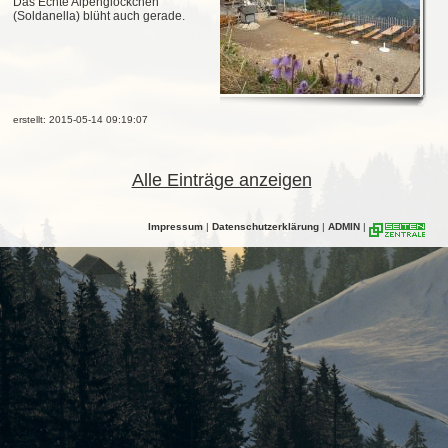
Das Echte Alpenglöckchen
(Soldanella) blüht auch gerade.
erstellt: 2015-05-14 09:19:07
Alle Einträge anzeigen
Impressum
|
Datenschutzerklärung
|
ADMIN
|