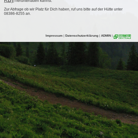
KB)
) herunterladen kannst.
Zur Abfrage ob wir Platz für Dich haben, ruf uns bitte auf der Hütte unter
08386-8255 an.
Impressum
|
Datenschutzerklärung
|
ADMIN
|