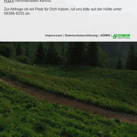
KB)
) herunterladen kannst.
Zur Abfrage ob wir Platz für Dich haben, ruf uns bitte auf der Hütte unter
08386-8255 an.
Impressum
|
Datenschutzerklärung
|
ADMIN
|