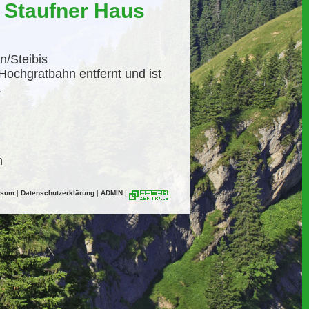
 Staufner Haus
n/Steibis
Hochgratbahn entfernt und ist
.
n
ssum
|
Datenschutzerklärung
|
ADMIN
|