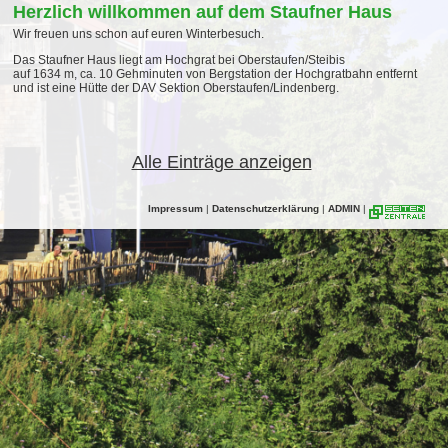
Herzlich willkommen auf dem Staufner Haus
Wir freuen uns schon auf euren Winterbesuch.
Das Staufner Haus liegt am Hochgrat bei Oberstaufen/Steibis
auf 1634 m, ca. 10 Gehminuten von Bergstation der Hochgratbahn entfernt
und ist eine Hütte der DAV Sektion Oberstaufen/Lindenberg.
Alle Einträge anzeigen
Impressum
|
Datenschutzerklärung
|
ADMIN
|