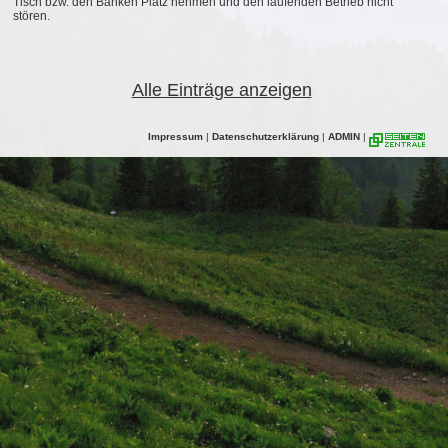
Tisch bzw. den Bänken Platz nehmen und den laufenden Betrieb nicht
stören.
Alle Einträge anzeigen
Impressum
|
Datenschutzerklärung
|
ADMIN
|