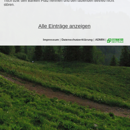
Tisch bzw. den Bänken Platz nehmen und den laufenden Betrieb nicht
stören.
Alle Einträge anzeigen
Impressum
|
Datenschutzerklärung
|
ADMIN
|