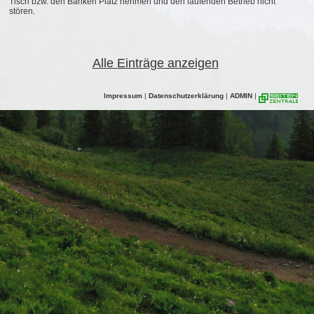
Tisch bzw. den Bänken Platz nehmen und den laufenden Betrieb nicht
stören.
Alle Einträge anzeigen
Impressum
|
Datenschutzerklärung
|
ADMIN
|