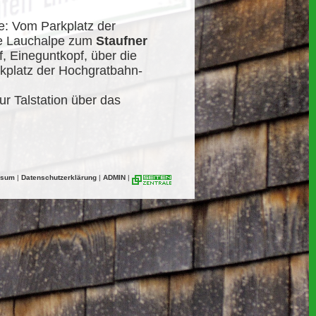
: Vom Parkplatz der
re Lauchalpe zum
Staufner
, Eineguntkopf, über die
kplatz der Hochgratbahn-
ur Talstation über das
ssum
|
Datenschutzerklärung
|
ADMIN
|