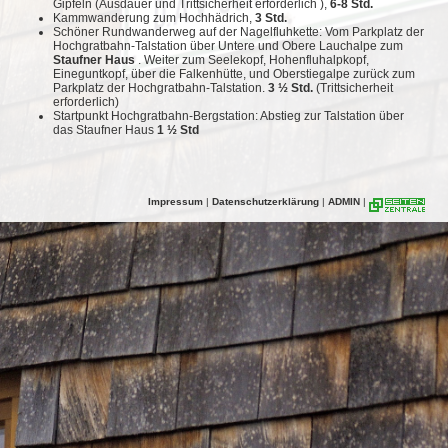
Gipfeln (Ausdauer und Trittsicherheit erforderlich ),
6-8 Std.
Kammwanderung zum Hochhädrich,
3 Std.
Schöner Rundwanderweg auf der Nagelfluhkette: Vom Parkplatz der
Hochgratbahn-Talstation über Untere und Obere Lauchalpe zum
Staufner Haus
. Weiter zum Seelekopf, Hohenfluhalpkopf,
Eineguntkopf, über die Falkenhütte, und Oberstiegalpe zurück zum
Parkplatz der Hochgratbahn-Talstation.
3 ½ Std.
(Trittsicherheit
erforderlich)
Startpunkt Hochgratbahn-Bergstation: Abstieg zur Talstation über
das Staufner Haus
1 ½ Std
Impressum
|
Datenschutzerklärung
|
ADMIN
|