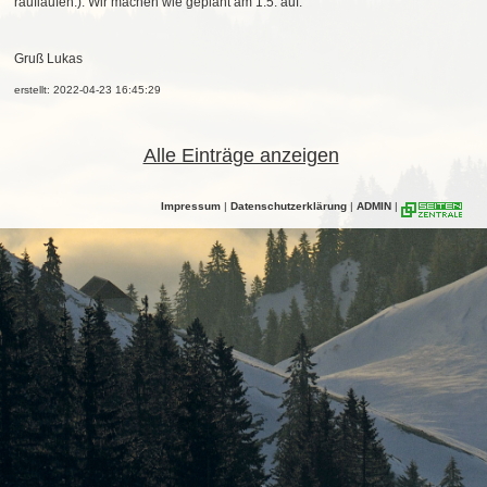
rauflaufen:). Wir machen wie geplant am 1.5. auf.
Gruß Lukas
erstellt: 2022-04-23 16:45:29
Alle Einträge anzeigen
Impressum
|
Datenschutzerklärung
|
ADMIN
|