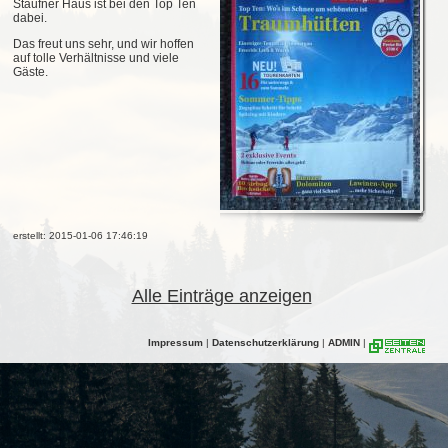
Staufner Haus ist bei den Top Ten
dabei.
Das freut uns sehr, und wir hoffen
auf tolle Verhältnisse und viele
Gäste.
erstellt: 2015-01-06 17:46:19
Alle Einträge anzeigen
Impressum
|
Datenschutzerklärung
|
ADMIN
|