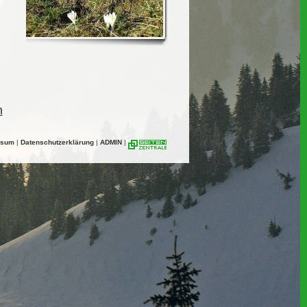
n
ssum
|
Datenschutzerklärung
|
ADMIN
|