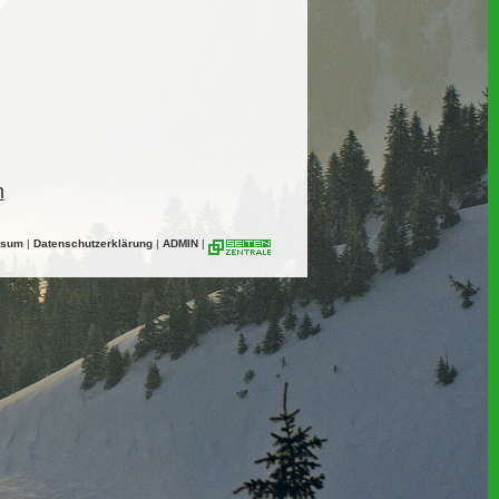
n
ssum
|
Datenschutzerklärung
|
ADMIN
|