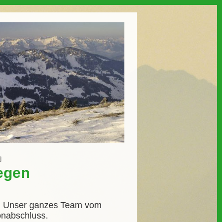
]
egen
n. Unser ganzes Team vom
onabschluss.