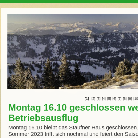
[1]
[2]
[3]
[4]
[5]
[6]
[7]
[8]
[9]
[10
Montag 16.10 geschlossen w
Betriebsausflug
Montag 16.10 bleibt das Staufner Haus geschlosse
Sommer 2023 trifft sich nochmal und feiert den Sais