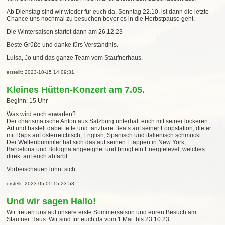
Ab Dienstag sind wir wieder für euch da. Sonntag 22.10. ist dann die letzte
Chance uns nochmal zu besuchen bevor es in die Herbstpause geht.
Die Wintersaison startet dann am 26.12.23
Beste Grüße und danke fürs Verständnis.
Luisa, Jo und das ganze Team vom Staufnerhaus.
erstellt: 2023-10-15 14:09:31
Kleines Hütten-Konzert am 7.05.
Beginn: 15 Uhr
Was wird euch erwarten?
Der charismatische Anton aus Salzburg unterhält euch mit seiner lockeren
Art und bastelt dabei fette und tanzbare Beats auf seiner Loopstation, die er
mit Raps auf österreichisch, English, Spanisch und italienisch schmückt.
Der Weltenbummler hat sich das auf seinen Etappen in New York,
Barcelona und Bologna angeeignet und bringt ein Energielevel, welches
direkt auf euch abfärbt.
Vorbeischauen lohnt sich.
erstellt: 2023-05-05 15:23:58
Und wir sagen Hallo!
Wir freuen uns auf unsere erste Sommersaison und euren Besuch am
Staufner Haus. Wir sind für euch da vom 1.Mai bis 23.10.23.