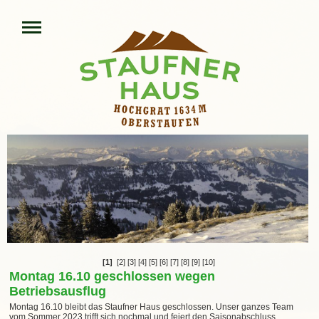
[1]
[2]
[3]
[4]
[5]
[6]
[7]
[8]
[9]
[10]
Montag 16.10 geschlossen wegen
Betriebsausflug
Montag 16.10 bleibt das Staufner Haus geschlossen. Unser ganzes Team
vom Sommer 2023 trifft sich nochmal und feiert den Saisonabschluss.