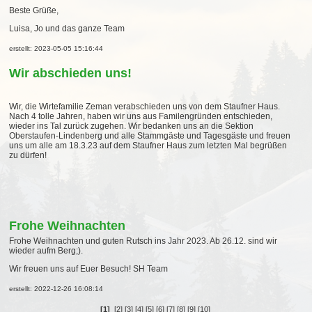
Beste Grüße,
Luisa, Jo und das ganze Team
erstellt: 2023-05-05 15:16:44
Wir abschieden uns!
Wir, die Wirtefamilie Zeman verabschieden uns von dem Staufner Haus.
Nach 4 tolle Jahren, haben wir uns aus Familengründen entschieden,
wieder ins Tal zurück zugehen. Wir bedanken uns an die Sektion
Oberstaufen-Lindenberg und alle Stammgäste und Tagesgäste und freuen
uns um alle am 18.3.23 auf dem Staufner Haus zum letzten Mal begrüßen
zu dürfen!
Frohe Weihnachten
Frohe Weihnachten und guten Rutsch ins Jahr 2023. Ab 26.12. sind wir
wieder aufm Berg;).
Wir freuen uns auf Euer Besuch! SH Team
erstellt: 2022-12-26 16:08:14
[1]
[2]
[3]
[4]
[5]
[6]
[7]
[8]
[9]
[10]