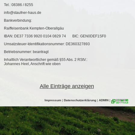
Tel.: 08386 / 8255
info@staufner-haus.de
Bankverbindung:
Raiffeisenbank Kempten-Oberallgäu
IBAN: DE37 7336 9920 0104 0829 74 BIC: GEN0DEF1SF0
Umsatzsteuer-Identifikationsnummer: DE360327893
Betriebsnummer: beantragt
Inhaltlich Verantwortlicher gemäß §55 Abs. 2 RStV.:
Johannes Heel, Anschrift wie oben
Alle Einträge anzeigen
Impressum
|
Datenschutzerklärung
|
ADMIN
|