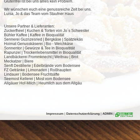
Glutenfrei ist bei uns allles kein Problem.
Wir wünschen euch eine genussreiche Zeit bei uns.
Luisa, Jo & das Team vom Staufner Haus
Unsere Partner & Lieferanten:
Zuckerfheel | Kuchen & Torten von Jo`s Schwester
Bühler Kaffee | Kaffee in Bioqualität
Sennerei Guznzesried | Bergkäse | Spätzlekäs
Hoimat Genusskäserei | Bio - Weichkäse
Sonnentor | Gewürze & Tee in Bioqualtität
Rapunzel | Trockenlebensmittel in Bioqualität
Landbäckerei Frommknecht | Weitnau | Brot
Meckatzer | Biere
Senft Destillerie | Edelbrände vom Bodensee
FZ Getränke | Limonaden | Roßhaupten
Lindauer | Bodensee Fruchtsäfte
Seemost Kellerei | Most vom Bodensee
Allgäuer Hof-Milch | Heumilch aus dem Allgäu
Impressum
|
Datenschutzerklärung
|
ADMIN
|