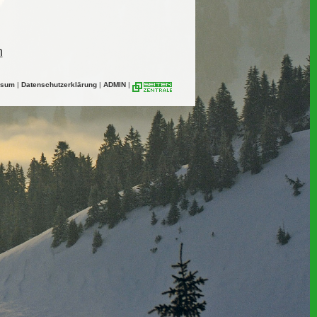
n
ssum
|
Datenschutzerklärung
|
ADMIN
|