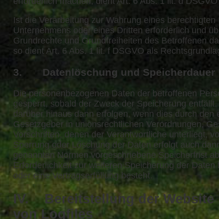
erforderlich machen, dient Art. 6 Abs. 1 lit. d DSGV
Ist die Verarbeitung zur Wahrung eines berechtigten
Unternehmens oder eines Dritten erforderlich und üb
Grundrechte und Grundfreiheiten des Betroffenen das
so dient Art. 6 Abs. 1 lit. f DSGVO als Rechtsgrundla
3. Datenlöschung und Speicherdauer
Die personenbezogenen Daten der betroffenen Pers
gesperrt, sobald der Zweck der Speicherung entfällt
darüber hinaus dann erfolgen, wenn dies durch den 
Gesetzgeber in unionsrechtlichen Verordnungen, Ge
Vorschriften, denen der Verantwortliche unterliegt, 
Sperrung oder Löschung der Daten erfolgt auch dann
genannten Normen vorgeschriebene Speicherfrist abl
Erforderlichkeit zur weiteren Speicherung der Daten
oder eine Vertragserfüllung besteht.
IV. Bereitstellung der Website
von Logfiles