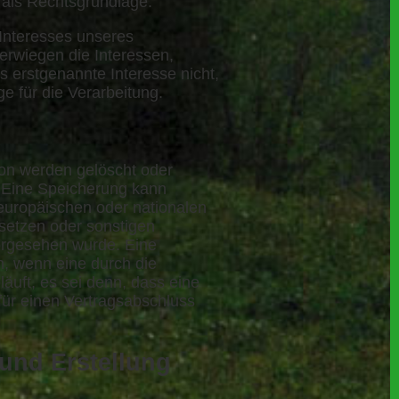
O als Rechtsgrundlage.
 Interesses unseres
erwiegen die Interessen,
 erstgenannte Interesse nicht,
ge für die Verarbeitung.
on werden gelöscht oder
. Eine Speicherung kann
europäischen oder nationalen
setzen oder sonstigen
vorgesehen wurde. Eine
, wenn eine durch die
äuft, es sei denn, dass eine
 für einen Vertragsabschluss
 und Erstellung