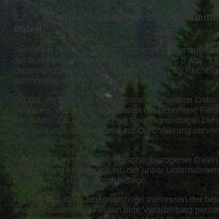
2. Rechtsgrundlage für die Verarbeit
Daten
Soweit wir für Verarbeitungsvorgänge personenbezog
der betroffenen Person einholen, dient Art. 6 Abs. 1 li
Datenschutzgrundverordnung (DSGVO) als Rechtsgru
personenbezogener Daten.
Bei der Verarbeitung von personenbezogenen Daten, 
Vertrages, dessen Vertragspartei die betroffene Person 
Art. 6 Abs. 1 lit. b DSGVO als Rechtsgrundlage. Dies 
Verarbeitungsvorgänge, die zur Durchführung vorve
erforderlich sind.
Soweit eine Verarbeitung personenbezogener Daten z
Verpflichtung erforderlich ist, der unser Unternehmen 
lit. c DSGVO als Rechtsgrundlage.
Für den Fall, dass lebenswichtige Interessen der bet
anderen natürlichen Person eine Verarbeitung per