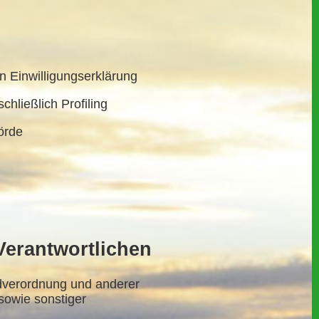
 Einwilligungserklärung
hließlich Profiling
örde
erantwortlichen
dverordnung und anderer
sowie sonstiger