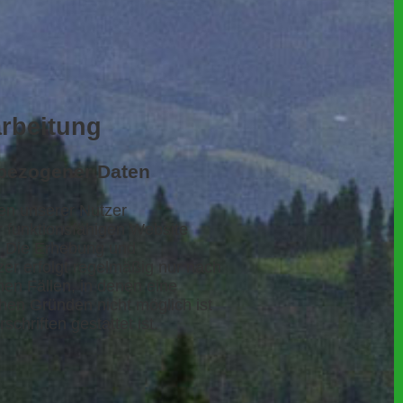
arbeitung
bezogener Daten
n unserer Nutzer
er funktionsfähigen Website
t. Die Erhebung und
r erfolgt regelmäßig nur nach
hen Fällen, in denen eine
chen Gründen nicht möglich ist
chriften gestattet ist.