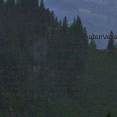
Tel.: 08386 / 8255
Fax: 08386 / 99 11 21
info@staufner-haus.de
III. Allgemeines zur Datenver
1. Umfang der Verarbeitung personen
Wir erheben und verwenden personenbezogene Date
grundsätzlich nur, soweit dies zur Bereitstellung ein
sowie unserer Inhalte und Leistungen erforderlich is
Verwendung personenbezogener Daten unserer Nutze
Einwilligung des Nutzers. Eine Ausnahme gilt in solc
vorherige Einholung einer Einwilligung aus tatsächli
und die Verarbeitung der Daten durch gesetzliche Vors