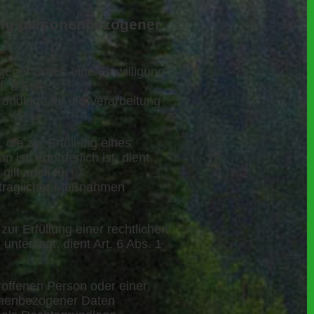
ung personenbezogener
ener Daten eine Einwilligung
t. a EU-
ndlage für die Verarbeitung
die zur Erfüllung eines
ist, erforderlich ist, dient
gilt auch für
rtraglicher Maßnahmen
ur Erfüllung einer rechtlichen
unterliegt, dient Art. 6 Abs. 1
roffenen Person oder einer
sonenbezogener Daten