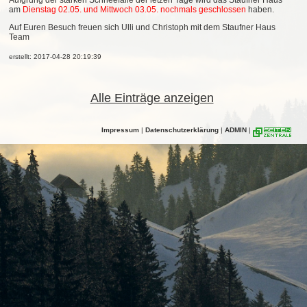
Aufgrung der starken Schneefälle der letzen Tage wird das Staufner Haus
am
Dienstag 02.05. und Mittwoch 03.05. nochmals geschlossen
haben.
Auf Euren Besuch freuen sich Ulli und Christoph mit dem Staufner Haus
Team
erstellt: 2017-04-28 20:19:39
Alle Einträge anzeigen
Impressum
|
Datenschutzerklärung
|
ADMIN
|