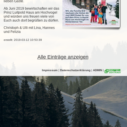
lieben Gäste.
Ab Juni 2019 bewirtschaften wir das
Prinz Luitpold Haus am Hochvogel
und würden uns freuen viele von
Euch auch dort begrüßen zu dürfen.
Christoph & Ulli mit Lina, Hannes
und Felizia
erstellt: 2019-03-12 10:53:39
Alle Einträge anzeigen
Impressum
|
Datenschutzerklärung
|
ADMIN
|