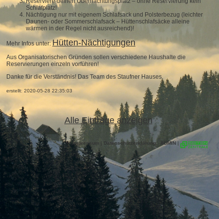
Reserviere deinen Übernachtungsplatz – ohne Reservierung kein
Schlafplatz!
Nächtigung nur mit eigenem Schlafsack und Polsterbezug (leichter
Daunen- oder Sommerschlafsack – Hüttenschlafsäcke alleine
wärmen in der Regel nicht ausreichend)!
Hütten-Nächtigungen
Mehr Infos unter:
Aus Organisatorischen Gründen sollen verschiedene Haushalte die
Reservierungen einzeln vorführen!
Danke für die Verständnis! Das Team des Staufner Hauses.
erstellt: 2020-05-28 22:35:03
Alle Einträge anzeigen
Impressum
|
Datenschutzerklärung
|
ADMIN
|