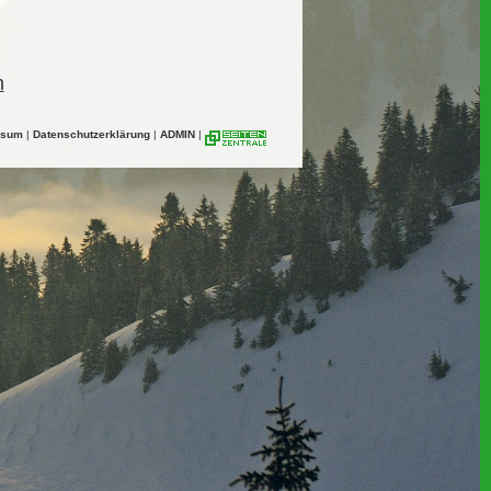
n
ssum
|
Datenschutzerklärung
|
ADMIN
|