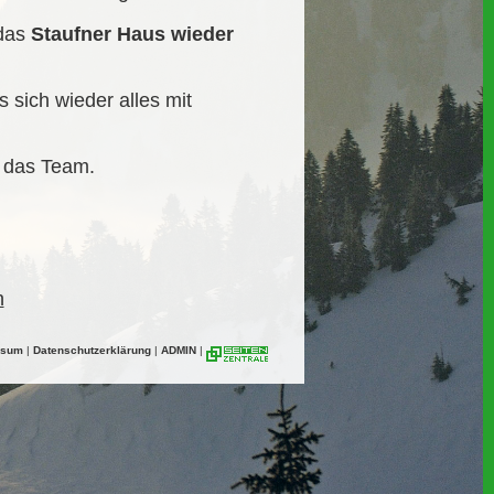
 das
Staufner Haus wieder
 sich wieder alles mit
d das Team.
n
ssum
|
Datenschutzerklärung
|
ADMIN
|