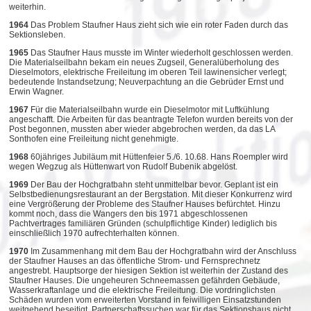
weiterhin.
1964
Das Problem Staufner Haus zieht sich wie ein roter Faden durch das
Sektionsleben.
1965
Das Staufner Haus musste im Winter wiederholt geschlossen werden.
Die Materialseilbahn bekam ein neues Zugseil, Generalüberholung des
Dieselmotors, elektrische Freileitung im oberen Teil lawinensicher verlegt;
bedeutende Instandsetzung; Neuverpachtung an die Gebrüder Ernst und
Erwin Wagner.
1967
Für die Materialseilbahn wurde ein Dieselmotor mit Luftkühlung
angeschafft. Die Arbeiten für das beantragte Telefon wurden bereits von der
Post begonnen, mussten aber wieder abgebrochen werden, da das LA
Sonthofen eine Freileitung nicht genehmigte.
1968
60jähriges Jubiläum mit Hüttenfeier 5./6. 10.68. Hans Roempler wird
wegen Wegzug als Hüttenwart von Rudolf Bubenik abgelöst.
1969
Der Bau der Hochgratbahn steht unmittelbar bevor. Geplant ist ein
Selbstbedienungsrestaurant an der Bergstation. Mit dieser Konkurrenz wird
eine Vergrößerung der Probleme des Staufner Hauses befürchtet. Hinzu
kommt noch, dass die Wangers den bis 1971 abgeschlossenen
Pachtvertrages familiären Gründen (schulpflichtige Kinder) lediglich bis
einschließlich 1970 aufrechterhalten können.
1970
Im Zusammenhang mit dem Bau der Hochgratbahn wird der Anschluss
der Staufner Hauses an das öffentliche Strom- und Fernsprechnetz
angestrebt. Hauptsorge der hiesigen Sektion ist weiterhin der Zustand des
Staufner Hauses. Die ungeheuren Schneemassen gefährden Gebäude,
Wasserkraftanlage und die elektrische Freileitung. Die vordringlichsten
Schäden wurden vom erweiterten Vorstand in feiwilligen Einsatzstunden
weitgehend beseitigt. Partnerschaftssuchen war für das Sektionshaus nicht