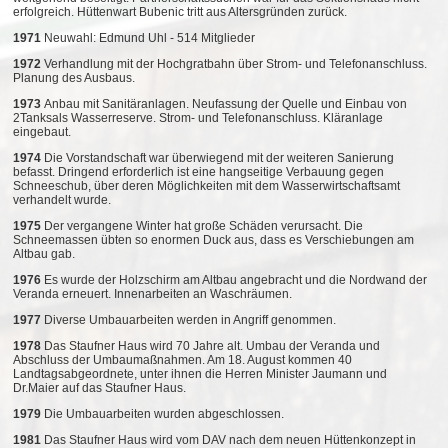
erfolgreich. Hüttenwart Bubenic tritt aus Altersgründen zurück.
1971
Neuwahl: Edmund Uhl - 514 Mitglieder
1972
Verhandlung mit der Hochgratbahn über Strom- und Telefonanschluss.
Planung des Ausbaus.
1973
Anbau mit Sanitäranlagen. Neufassung der Quelle und Einbau von
2Tanksals Wasserreserve. Strom- und Telefonanschluss. Kläranlage
eingebaut.
1974
Die Vorstandschaft war überwiegend mit der weiteren Sanierung
befasst. Dringend erforderlich ist eine hangseitige Verbauung gegen
Schneeschub, über deren Möglichkeiten mit dem Wasserwirtschaftsamt
verhandelt wurde.
1975
Der vergangene Winter hat große Schäden verursacht. Die
Schneemassen übten so enormen Duck aus, dass es Verschiebungen am
Altbau gab.
1976
Es wurde der Holzschirm am Altbau angebracht und die Nordwand der
Veranda erneuert. Innenarbeiten an Waschräumen.
1977
Diverse Umbauarbeiten werden in Angriff genommen.
1978
Das Staufner Haus wird 70 Jahre alt. Umbau der Veranda und
Abschluss der Umbaumaßnahmen. Am 18. August kommen 40
Landtagsabgeordnete, unter ihnen die Herren Minister Jaumann und
Dr.Maier auf das Staufner Haus.
1979
Die Umbauarbeiten wurden abgeschlossen.
1981
Das Staufner Haus wird vom DAV nach dem neuen Hüttenkonzept in