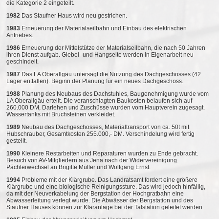
die Kategorie 2 eingeteilt.
1982
Das Staufner Haus wird neu gestrichen.
1983
Erneuerung der Materialseilbahn und Einbau des elektrischen
Antriebes.
1986
Erneuerung der Mittelstütze der Materialseilbahn, die nach 50 Jahren
ihren Dienst aufgab. Giebel- und Hangseite werden in Eigenarbeit neu
geschindelt.
1987
Das LA Oberallgäu untersagt die Nutzung des Dachgeschosses (42
Lager entfallen). Beginn der Planung für ein neues Dachgeschoss.
1988
Planung des Neubaus des Dachstuhles, Baugenehmigung wurde vom
LA Oberallgäu erteilt. Die veranschlagten Baukosten belaufen sich auf
260.000 DM, Darlehen und Zuschüsse wurden vom Hauptverein zugesagt.
Wassertanks mit Bruchsteinen verkleidet.
1989
Neubau des Dachgeschosses, Materialtransport von ca. 50t mit
Hubschrauber, Gesamtkosten 255.000,- DM. Verschindelung wird fertig
gestellt.
1990
Kleinere Restarbeiten und Reparaturen wurden zu Ende gebracht.
Besuch von AV-Mitgliedern aus Jena nach der Widervereinigung.
Pächterwechsel an Brigitte Müller und Wolfgang Ernst.
1994
Probleme mit der Klärgrube. Das Landratsamt fordert eine größere
Klärgrube und eine biologische Reinigungssture. Das wird jedoch hinfällig,
da mit der Neuverkabelung der Bergstation der Hochgratbahn eine
Abwasserleitung verlegt wurde. Die Abwässer der Bergstation und des
Staufner Hauses können zur Kläranlage bei der Talstation geleitet werden.