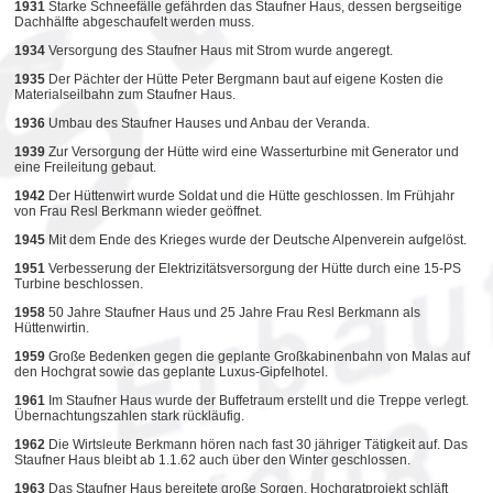
1931
Starke Schneefälle gefährden das Staufner Haus, dessen bergseitige
Dachhälfte abgeschaufelt werden muss.
1934
Versorgung des Staufner Haus mit Strom wurde angeregt.
1935
Der Pächter der Hütte Peter Bergmann baut auf eigene Kosten die
Materialseilbahn zum Staufner Haus.
1936
Umbau des Staufner Hauses und Anbau der Veranda.
1939
Zur Versorgung der Hütte wird eine Wasserturbine mit Generator und
eine Freileitung gebaut.
1942
Der Hüttenwirt wurde Soldat und die Hütte geschlossen. Im Frühjahr
von Frau Resl Berkmann wieder geöffnet.
1945
Mit dem Ende des Krieges wurde der Deutsche Alpenverein aufgelöst.
1951
Verbesserung der Elektrizitätsversorgung der Hütte durch eine 15-PS
Turbine beschlossen.
1958
50 Jahre Staufner Haus und 25 Jahre Frau Resl Berkmann als
Hüttenwirtin.
1959
Große Bedenken gegen die geplante Großkabinenbahn von Malas auf
den Hochgrat sowie das geplante Luxus-Gipfelhotel.
1961
Im Staufner Haus wurde der Buffetraum erstellt und die Treppe verlegt.
Übernachtungszahlen stark rückläufig.
1962
Die Wirtsleute Berkmann hören nach fast 30 jähriger Tätigkeit auf. Das
Staufner Haus bleibt ab 1.1.62 auch über den Winter geschlossen.
1963
Das Staufner Haus bereitete große Sorgen. Hochgratprojekt schläft