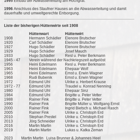
1995
Einbau der Abwasserleitung am Hochgrat.
1996
Anschluss des Staufner Hauses an die Abwasserleitung und damit
dauerhafte und umweltgerechte Entsorgung.
Liste der bisherigen Hüttenwirte seit 1908
Hüttenwart
Hüttenwirt
1908
Hermann Schädler
Elenore Brutscher
1920
Carl Schädler
Elenore Brutscher
1927
Hugo Schädler
Elenore Brutscher
1929
Hugo Schädler
Josef Mauch
1933
Hugo Schädler
Resl u. Peter Berkmann
1945 - 47
Verein während der Nachkriegszeit aufgelöst
1956
Heini Edelmann
Resl u. Peter Berkmann
1963
Heini Edelmann
Ehepaar Wolf
1965
Heini Edelmann
Ernst u. Erwin Wagner
1968
Rudi Bubenik
Ernst u. Erwin Wagner
1972
Edmund Uhl
Ulrike u. Herbert Krause
1972 - 77
Edmund Uhl
Traudel u. Konrad Nenning
1980
Edmund Uhl
Ehepaar Sinz
1984
Edmund Uhl
Brigitte u. Peter Vetter
1988
Rainer Fink
Brigitte u. Peter Vetter
1990
Rainer Fink
Brigitte Müller u. Wolfgang Ernst
2000
Rainer Fink
Ingrid Bietsch u. Michael Rasch
2005
Rainer Fink
Ulrike u. Christoph Erd
2010
Stephan Prestel
Ulrike u. Christoph Erd
2013
Jörg Schneider
Ulrike u. Christoph Erd
2016
Martin Martin
Ulrike u. Christoph Erd
2019
Martin Martin
Lukas u. Katka Zeman
2023 Martin Martin Luisa Brunner & Johannes Heel