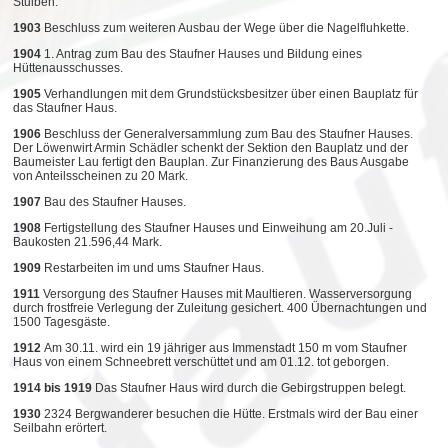
Stuiben.
1903
Beschluss zum weiteren Ausbau der Wege über die Nagelfluhkette.
1904
1. Antrag zum Bau des Staufner Hauses und Bildung eines
Hüttenausschusses.
1905
Verhandlungen mit dem Grundstücksbesitzer über einen Bauplatz für
das Staufner Haus.
1906
Beschluss der Generalversammlung zum Bau des Staufner Hauses.
Der Löwenwirt Armin Schädler schenkt der Sektion den Bauplatz und der
Baumeister Lau fertigt den Bauplan. Zur Finanzierung des Baus Ausgabe
von Anteilsscheinen zu 20 Mark.
1907
Bau des Staufner Hauses.
1908
Fertigstellung des Staufner Hauses und Einweihung am 20.Juli -
Baukosten 21.596,44 Mark.
1909
Restarbeiten im und ums Staufner Haus.
1911
Versorgung des Staufner Hauses mit Maultieren. Wasserversorgung
durch frostfreie Verlegung der Zuleitung gesichert. 400 Übernachtungen und
1500 Tagesgäste.
1912
Am 30.11. wird ein 19 jähriger aus Immenstadt 150 m vom Staufner
Haus von einem Schneebrett verschüttet und am 01.12. tot geborgen.
1914 bis 1919
Das Staufner Haus wird durch die Gebirgstruppen belegt.
1930
2324 Bergwanderer besuchen die Hütte. Erstmals wird der Bau einer
Seilbahn erörtert.