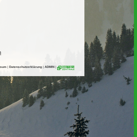
n
ssum
|
Datenschutzerklärung
|
ADMIN
|